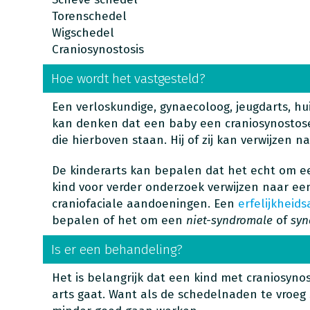
Torenschedel
Wigschedel
Craniosynostosis
Hoe wordt het vastgesteld?
Een verloskundige, gynaecoloog, jeugdarts, hu
kan denken dat een baby een craniosynosto
die hierboven staan. Hij of zij kan verwijzen n
De kinderarts kan bepalen dat het echt om e
kind voor verder onderzoek verwijzen naar ee
craniofaciale aandoeningen. Een
erfelijkheids
bepalen of het om een
niet-syndromale
of
syn
Is er een behandeling?
Het is belangrijk dat een kind met craniosyno
arts gaat. Want als de schedelnaden te vroeg