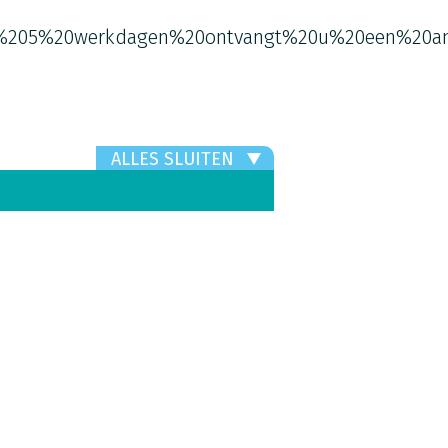
%205%20werkdagen%20ontvangt%20u%20een%20an
ALLES SLUITEN