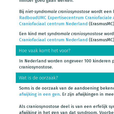
minder goed gaan werken.
Bij
niet-syndromale craniosynostose
wordt een 
RadboudUMC Expertisecentrum Craniofaciale
Craniofaciaal centrum Nederland
(ErasmusMC)
Een kind met
syndromale craniosynostose
word
Craniofaciaal centrum Nederland
(ErasmusMC)
Hoe vaak komt het voor?
In Nederland worden ongeveer 100 kinderen p
craniosynostose.
Wat is de oorzaak?
Soms is de oorzaak van de aandoening beken
afwijking in een gen
. Er zijn afwijkingen in m
Als craniosynostose deel is van een erfelijk s
afwijking in het gen van dat syndroom. Voorbe