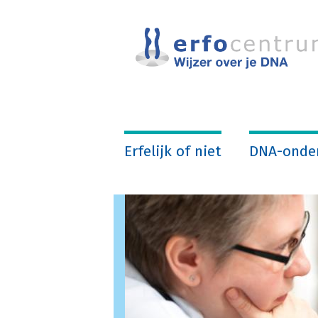
Overslaan
en
naar
de
inhoud
gaan
Erfelijk of niet
DNA-onde