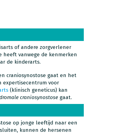
isarts of andere zorgverlener
se heeft vanwege de kenmerken
aar de kinderarts.
en craniosynostose gaat en het
n expertisecentrum voor
arts
(klinisch geneticus) kan
dromale craniosynostose
gaat.
stose op jonge leeftijd naar een
 sluiten, kunnen de hersenen