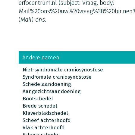
erfocentrum.nl
(subject: Vraag, body:
Mail%20ons%20uw%20vraag%3B%20binnen
(
Mail
)
ons.
Andere namen
Niet-syndromale craniosynostose
Syndromale craniosynostose
Schedelaandoening
Aangezichtsaandoening
Bootschedel
Brede schedel
Klaverbladschedel
Scheef achterhoofd
Vlak achterhoofd
Scheve schedel