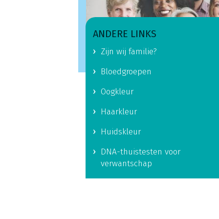
ANDERE LINKS
Zijn wij familie?
Bloedgroepen
Oogkleur
Haarkleur
Huidskleur
DNA-thuistesten voor
verwantschap