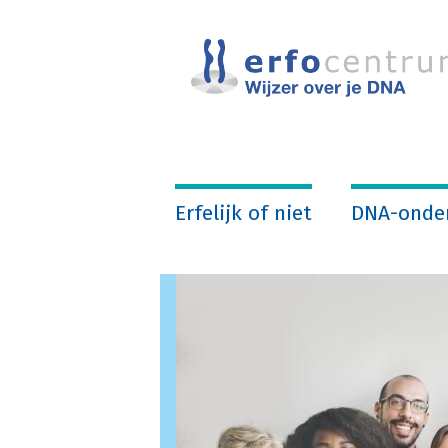
Overslaan
en
naar
de
inhoud
gaan
Erfelijk of niet
DNA-onde