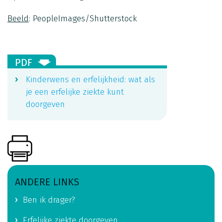
Beeld
: PeopleImages/Shutterstock
PDF
Kinderwens en erfelijkheid: wat als
je een erfelijke ziekte kunt
doorgeven
ANDERE LINKS
Ben ik drager?
Erfelijke ziekte doorgeven