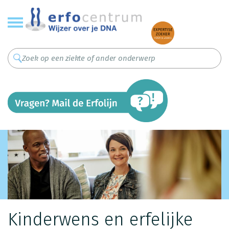
Overslaan
en
naar
de
inhoud
gaan
Kinderwens en erfelijke