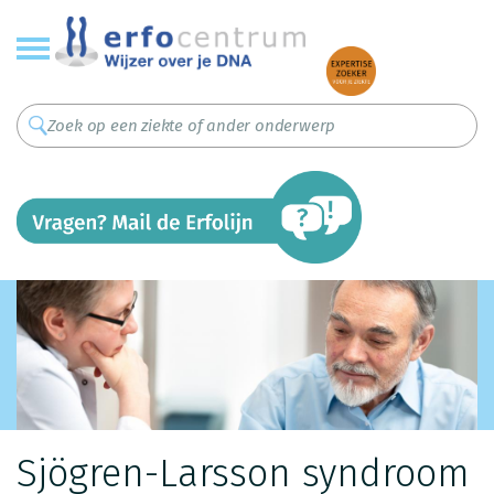
Overslaan
en
naar
de
inhoud
gaan
Sjögren-Larsson syndroom