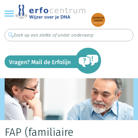
Overslaan
en
naar
de
inhoud
gaan
FAP (familiaire