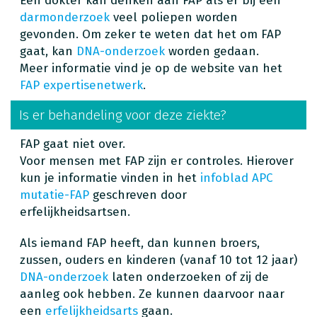
Een dokter kan denken aan FAP als er bij een
darmonderzoek
veel poliepen worden
gevonden. Om zeker te weten dat het om FAP
gaat, kan
DNA-onderzoek
worden gedaan.
Meer informatie vind je op de website van het
FAP expertisenetwerk
.
Is er behandeling voor deze ziekte?
FAP gaat niet over.
Voor mensen met FAP zijn er controles. Hierover
kun je informatie vinden in het
infoblad APC
mutatie-FAP
geschreven door
erfelijkheidsartsen.
Als iemand FAP heeft, dan kunnen broers,
zussen, ouders en kinderen (vanaf 10 tot 12 jaar)
DNA-onderzoek
laten onderzoeken of zij de
aanleg ook hebben. Ze kunnen daarvoor naar
een
erfelijkheidsarts
gaan.