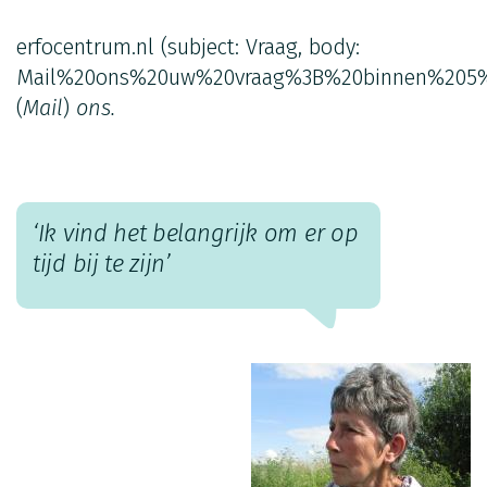
erfocentrum.nl
(subject: Vraag, body:
Mail%20ons%20uw%20vraag%3B%20binnen%205%
(
Mail
)
ons.
‘Ik vind het belangrijk om er op
tijd bij te zijn’