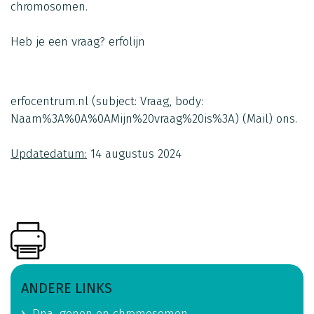
chromosomen.
Heb je een vraag?
erfolijn
erfocentrum.nl
(subject: Vraag, body:
Naam%3A%0A%0AMijn%20vraag%20is%3A)
(Mail)
ons.
Updatedatum:
14 augustus 2024
ANDERE LINKS
Dna, genen en chromosomen