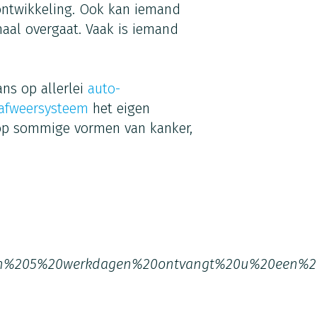
 ontwikkeling. Ook kan iemand
maal overgaat. Vaak is iemand
ns op allerlei
auto-
afweersysteem
het eigen
op sommige vormen van kanker,
n%205%20werkdagen%20ontvangt%20u%20een%20