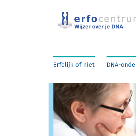
Overslaan
en
naar
de
inhoud
gaan
Erfelijk of niet
DNA-onde