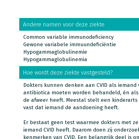
Andere namen voor deze ziekte
Common variable immunodeficiency
Gewone variabele immuundeficiëntie
Hypogammaglobulinemie
Hypogammaglobulinemia
Hoe wordt deze ziekte vastgesteld?
Dokters kunnen denken aan CVID als iemand va
antibiotica moeten worden behandeld, én als
de afweer heeft. Meestal stelt een kinderart
vast dat iemand de aandoening heeft.
Er bestaat geen test waarmee dokters met z
iemand CVID heeft. Daarom doen zij onderzoek
kenmerken van CVID. Een belangrijk deel is o