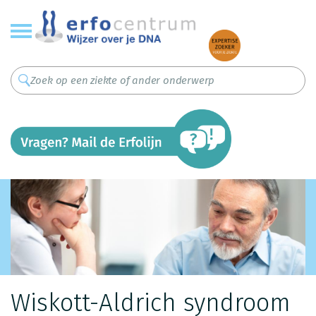
Overslaan
en
naar
de
inhoud
gaan
Wiskott-Aldrich syndroom