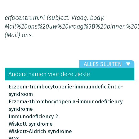
erfocentrum.nl
(subject: Vraag, body:
Mail%20ons%20uw%20vraag%3B%20binnen%20
(Mail)
ons.
ALLES SLUITEN
Andere namen voor deze ziekte
Eczeem-trombocytopenie-immuundeficiëntie-
syndroom
Eczema-thrombocytopenia-immunodeficiency
syndrome
Immunodeficiency 2
Wiskott syndrome
Wiskott-Aldrich syndrome
WAS