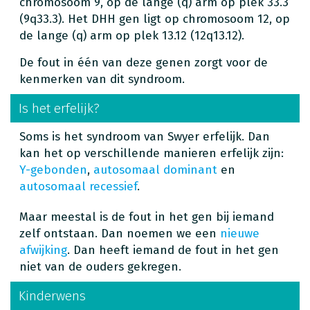
chromosoom 9, op de lange (q) arm op plek 33.3
(9q33.3). Het DHH gen ligt op chromosoom 12, op
de lange (q) arm op plek 13.12 (12q13.12).
De fout in één van deze genen zorgt voor de
kenmerken van dit syndroom.
Is het erfelijk?
Soms is het syndroom van Swyer erfelijk. Dan
kan het op verschillende manieren erfelijk zijn:
Y-gebonden
,
autosomaal dominant
en
autosomaal recessief
.
Maar meestal is de fout in het gen bij iemand
zelf ontstaan. Dan noemen we een
nieuwe
afwijking
. Dan heeft iemand de fout in het gen
niet van de ouders gekregen.
Kinderwens