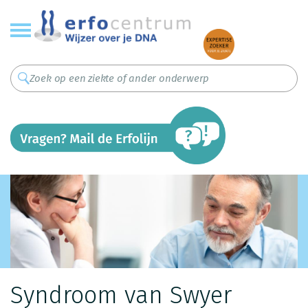
Overslaan
en
naar
de
inhoud
gaan
Syndroom van Swyer