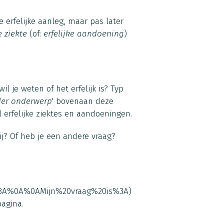
 erfelijke aanleg, maar pas later
e ziekte
(of:
erfelijke aandoening
)
l je weten of het erfelijk is? Typ
der onderwerp
' bovenaan deze
l erfelijke ziektes en aandoeningen.
bij? Of heb je een andere vraag?
m%3A%0A%0AMijn%20vraag%20is%3A)
agina.