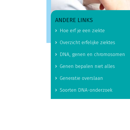
ANDERE LINKS
Hoe erf je een ziekte
Overzicht erfelijke ziektes
DNA, genen en chromosomen
Genen bepalen niet alles
Generatie overslaan
Soorten DNA-onderzoek