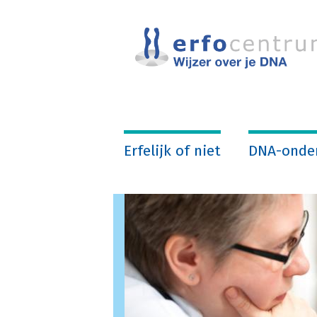
Overslaan
en
naar
de
inhoud
gaan
Erfelijk of niet
DNA-onde