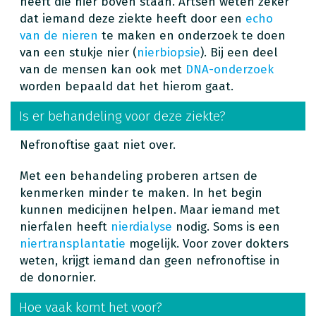
heeft die hier boven staan. Artsen weten zeker
dat iemand deze ziekte heeft door een
echo
van de nieren
te maken en onderzoek te doen
van een stukje nier (
nierbiopsie
). Bij een deel
van de mensen kan ook met
DNA-onderzoek
worden bepaald dat het hierom gaat.
Is er behandeling voor deze ziekte?
Nefronoftise gaat niet over.
Met een behandeling proberen artsen de
kenmerken minder te maken. In het begin
kunnen medicijnen helpen. Maar iemand met
nierfalen heeft
nierdialyse
nodig. Soms is een
niertransplantatie
mogelijk. Voor zover dokters
weten, krijgt iemand dan geen nefronoftise in
de donornier.
Hoe vaak komt het voor?