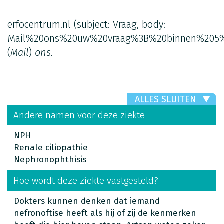
erfocentrum.nl
(subject: Vraag, body:
Mail%20ons%20uw%20vraag%3B%20binnen%205%
(
Mail
)
ons.
ALLES SLUITEN
Andere namen voor deze ziekte
NPH
Renale ciliopathie
Nephronophthisis
Hoe wordt deze ziekte vastgesteld?
Dokters kunnen denken dat iemand
nefronoftise heeft als hij of zij de kenmerken