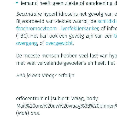
iemand heeft geen ziekte of aandoening d
Secundaire
hyperhidrose is het gevolg van 
Bijvoorbeeld van ziektes waarbij de
schildkl
feochromocytoom
,
lymfeklierkanker
, of inf
(TBC). Het kan ook een gevolg zijn van een
t
overgang
, of
overgewicht
.
De meeste mensen hebben veel last van hyp
met veel vervelende gevoelens en heeft het 
Heb je een vraag?
erfolijn
erfocentrum.nl
(subject: Vraag, body:
Mail%20ons%20uw%20vraag%3B%20binnen
(
Mail
)
ons.