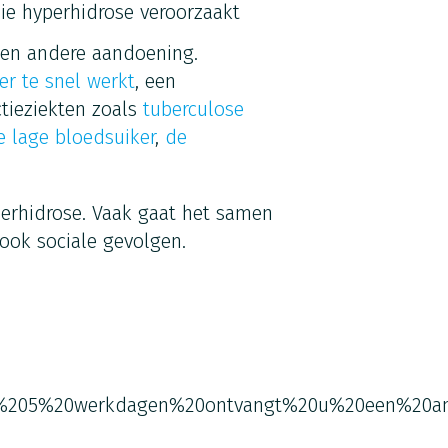
ie hyperhidrose veroorzaakt
een andere aandoening.
ier te snel werkt
, een
ectieziekten zoals
tuberculose
e lage bloedsuiker
,
de
erhidrose. Vaak gaat het samen
ook sociale gevolgen.
%205%20werkdagen%20ontvangt%20u%20een%20an