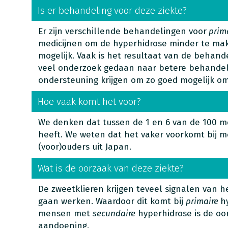
Is er behandeling voor deze ziekte?
Er zijn verschillende behandelingen voor
prim
medicijnen om de hyperhidrose minder te mak
mogelijk. Vaak is het resultaat van de behand
veel onderzoek gedaan naar betere behande
ondersteuning krijgen om zo goed mogelijk o
Hoe vaak komt het voor?
We denken dat tussen de 1 en 6 van de 100 
heeft. We weten dat het vaker voorkomt bij m
(voor)ouders uit Japan.
Wat is de oorzaak van deze ziekte?
De zweetklieren krijgen teveel signalen van 
gaan werken. Waardoor dit komt bij
primaire
h
mensen met
secundaire
hyperhidrose is de oo
aandoening.