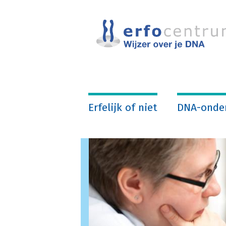
Overslaan
en
naar
de
inhoud
gaan
Erfelijk of niet
DNA-onde