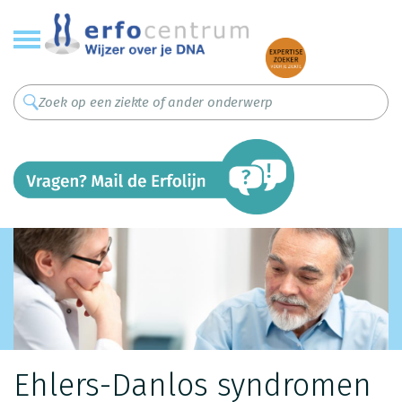
Overslaan
en
naar
de
inhoud
gaan
Ehlers-Danlos syndromen