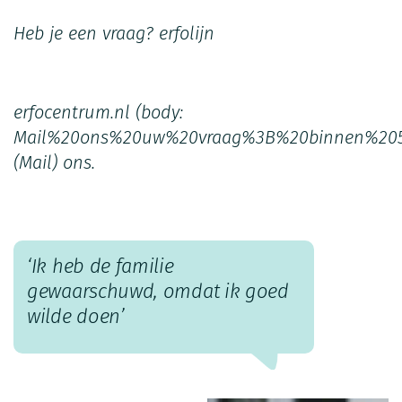
Heb je een vraag?
erfolijn
erfocentrum.nl
(body:
Mail%20ons%20uw%20vraag%3B%20binnen%205
(Mail)
ons.
‘Ik heb de familie
gewaarschuwd, omdat ik goed
wilde doen’