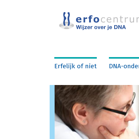
Overslaan
en
naar
de
inhoud
gaan
Erfelijk of niet
DNA-onde