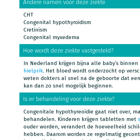
Andere namen voor deze ziekte
CHT
Congenital hypothyroidism
Cretinism
Congenital myxedema
Hoe wordt deze ziekte vastgesteld?
In Nederland krijgen bijna alle baby’s binne
hielprik
. Het bloed wordt onderzocht op versc
weten dokters al snel na de geboorte dat ee
kan dan zo snel mogelijk beginnen.
Is er behandeling voor deze ziekte?
Congenitale hypothyreoïdie gaat niet over, ma
behandelen. Kinderen krijgen tabletten met
ouder worden, verandert de hoeveelheid schil
hebben. Daarom worden ze regelmatig gecontr